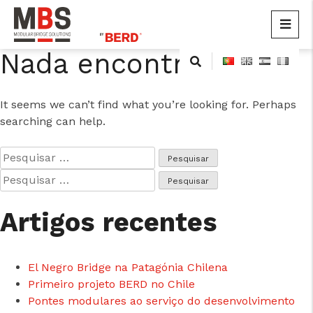
MBS
Modular Bridge Solutions
Nada encontrado
Skip
to
content
It seems we can’t find what you’re looking for. Perhaps
searching can help.
Pesquisar
por:
Pesquisar
por:
Artigos recentes
El Negro Bridge na Patagónia Chilena
Primeiro projeto BERD no Chile
Pontes modulares ao serviço do desenvolvimento