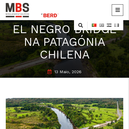
MBS
Modular Bridge Solutions
Skip
EL NEGRO BRIDGE
to
content
NA PATAGÓNIA
CHILENA
13 Maio, 2026