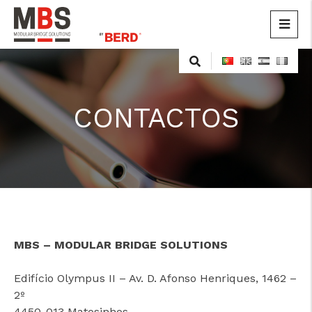
MBS
Modular Bridge Solutions
CONTACTOS
MBS – MODULAR BRIDGE SOLUTIONS
Edifício Olympus II – Av. D. Afonso Henriques, 1462 –
2º
4450-013 Matosinhos