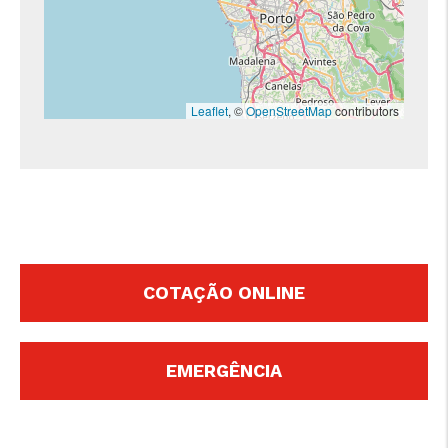
www.consumidor.pt
Leaflet
, © 
OpenStreetMap
 contributors
COTAÇÃO ONLINE
EMERGÊNCIA