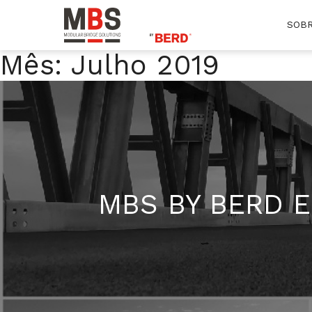
SOBR
MBS
Modular Bridge Solutions
Mês:
Julho 2019
Skip
to
content
MBS BY BERD E