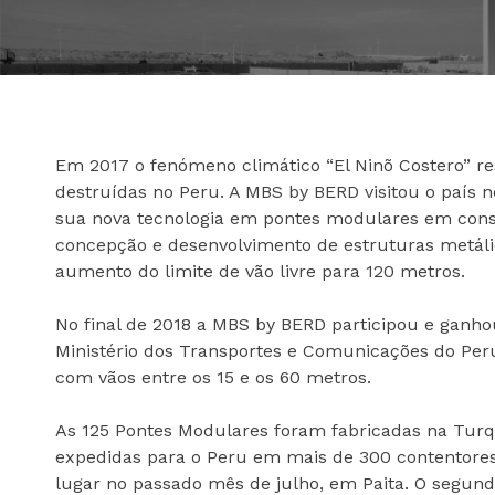
Em 2017 o fenómeno climático “El Ninõ Costero” r
destruídas no Peru. A MBS by BERD visitou o país 
sua nova tecnologia em pontes modulares em cons
concepção e desenvolvimento de estruturas metálic
aumento do limite de vão livre para 120 metros.
No final de 2018 a MBS by BERD participou e ganh
cicap@cicap.pt
Ministério dos Transportes e Comunicações do Per
com vãos entre os 15 e os 60 metros.
www.consumidor.pt
As 125 Pontes Modulares foram fabricadas na Turq
expedidas para o Peru em mais de 300 contentores 
lugar no passado mês de julho, em Paita. O segund