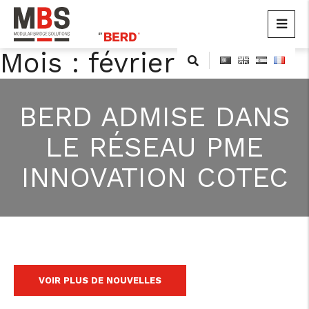
MBS
Modular Bridge Solutions
Mois :
février 2011
Skip
to
content
BERD ADMISE DANS
LE RÉSEAU PME
INNOVATION COTEC
VOIR PLUS DE NOUVELLES