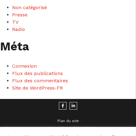
Non catégorisé
Presse
TV
Radio
Méta
Connexion
Flux des publications
Flux des commentaires
Site de WordPress-FR
Plan du site
Politique de Confidentialité
Mentions Légales