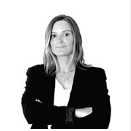
cicap@cicap.pt
www.consumidor.pt