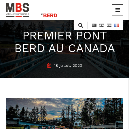
MBS
Modular Bridge Solutions
Skip
to
PREMIER PONT
content
BERD AU CANADA
18 juillet, 2023