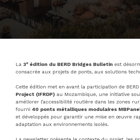
La
3ᵉ édition du BERD Bridges Bulletin
est désorm
consacrée aux projets de ponts, aux solutions techn
Cette édition met en avant la participation de BER
Project (IFRDP)
au Mozambique, une initiative sou
améliorer l’accessibilité routière dans les zones ru
fourni
40 ponts métalliques modulaires MBPan
et développés pour garantir une mise en œuvre rapi
adaptation aux environnements isolés.
La newsletter présente le contexte du projet, les p