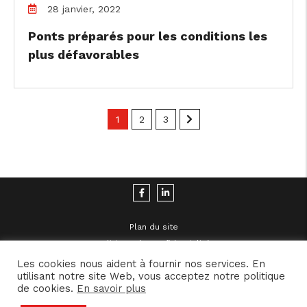
28 janvier, 2022
Ponts préparés pour les conditions les
plus défavorables
1
2
3
Plan du site
Politique de Confidentialité
Mentions Légales
Les cookies nous aident à fournir nos services. En
utilisant notre site Web, vous acceptez notre politique
de cookies.
En savoir plus