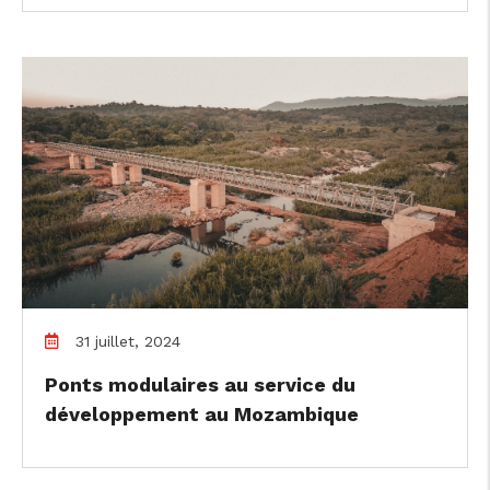
cicap@cicap.pt
31 juillet, 2024
Ponts modulaires au service du
développement au Mozambique
www.consumidor.pt