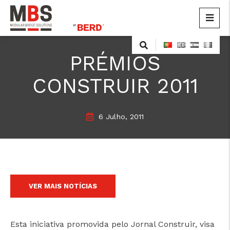
MBS
Modular Bridge Solutions
Skip
to
PRÉMIOS
content
CONSTRUIR 2011
6 Julho, 2011
VER MAIS NOTÍCIAS
cicap@cicap.pt
Esta iniciativa promovida pelo Jornal Construir, visa