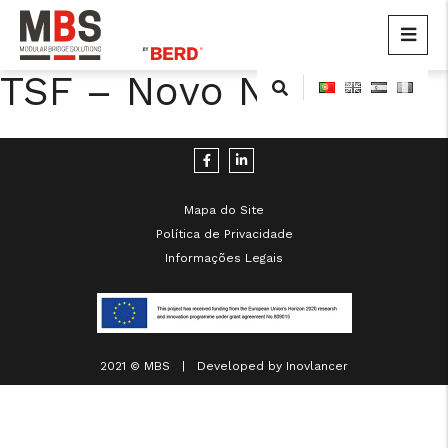
MBS
Modular Bridge Solutions
TSF – Novo Norte
Skip
to
content
Mapa do Site
Política de Privacidade
Informações Legais
cicap@cicap.pt
www.consumidor.pt
2021 © MBS | Developed by
Inovlancer