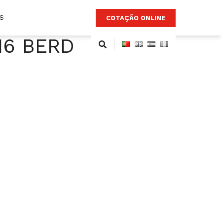
S
COTAÇÃO ONLINE
016 BERD