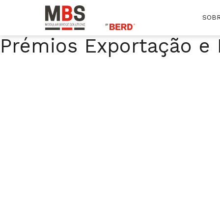
SOBR
MBS
Modular Bridge Solutions
Prémios Exportação e 
Skip
to
content