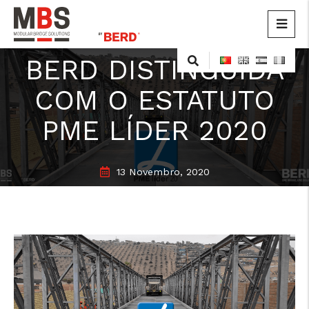
MBS
Modular Bridge Solutions
Skip
BERD DISTINGUIDA
to
content
COM O ESTATUTO
PME LÍDER 2020
13 Novembro, 2020
cicap@cicap.pt