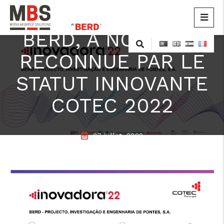
BERD, À NOUVEAU
MBS
Modular Bridge Solutions
Skip
to
RECONNUE PAR LE
content
STATUT INNOVANTE
COTEC 2022
27 juillet, 2022