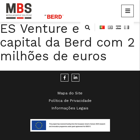
MBS
Modular Bridge Solutions
ES Venture entra no
Skip
to
capital da Berd com 2
content
milhões de euros
cicap@cicap.pt
Mapa do Site
Política de Privacidade
Informações Legais
www.consumidor.pt