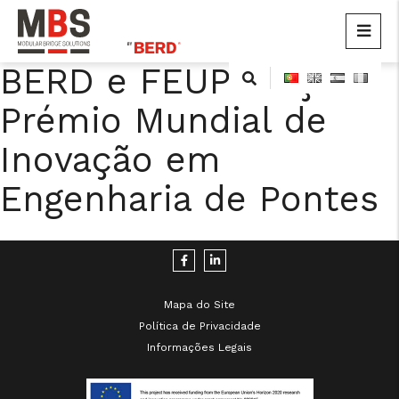
MBS
Modular Bridge Solutions
BERD e FEUP lançam
Skip
to
Prémio Mundial de
content
Inovação em
Engenharia de Pontes
cicap@cicap.pt
Mapa do Site
www.consumidor.pt
Política de Privacidade
Informações Legais