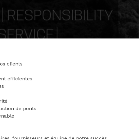
os clients
t efficientes
es
ité
uction de ponts
enable
aires, fournisseurs et équipe de notre succès