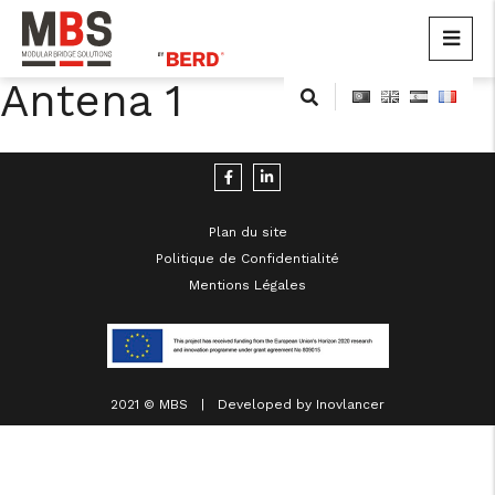
MBS
Modular Bridge Solutions
Antena 1
Skip
to
content
Plan du site
Politique de Confidentialité
Mentions Légales
cicap@cicap.pt
www.consumidor.pt
2021 © MBS | Developed by
Inovlancer