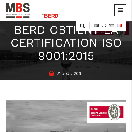
MBS
Modular Bridge Solutions
Skip
BERD OBTIENT LA
to
content
CERTIFICATION ISO
9001:2015
21 août, 2019