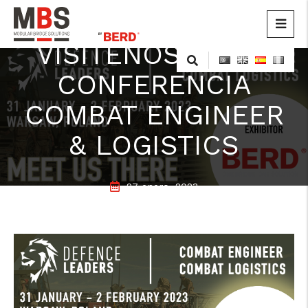
VISÍTENOS EN LA
MBS
Modular Bridge Solutions
Skip
to
CONFERENCIA
content
COMBAT ENGINEER
& LOGISTICS
27 enero, 2023