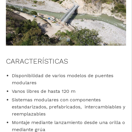
CARACTERÍSTICAS
Disponibilidad de varios modelos de puentes
cicap@cicap.pt
modulares
Vanos libres de hasta 120 m
www.consumidor.pt
Sistemas modulares con componentes
estandarizados, prefabricados, intercambiables y
reemplazables
Montaje mediante lanzamiento desde una orilla o
mediante grúa