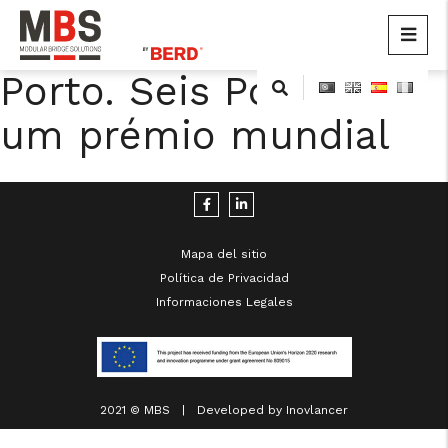
MBS
Modular Bridge Solutions
Porto. Seis Pontes e
Skip
to
um prémio mundial
content
Mapa del sitio
Política de Privacidad
cicap@cicap.pt
Informaciones Legales
www.consumidor.pt
2021 © MBS | Developed by
Inovlancer