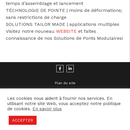
temps d’assemblage et lancement
TÉCHNOLOGIE DE POINTE | moins de déformations;
sans restrictions de charge
SOLUTIONS TAILOR MADE | applications multiples
Visitez notre nouveau
WEBSITE
et faites
connaissance de nos Solutions de Ponts Modulaires!
Plan du site
Politique de Confidentialité
Mentions Légales
Les cookies nous aident à fournir nos services. En
utilisant notre site Web, vous acceptez notre politique
de cookies.
En savoir plus
ACCEPTER
2021 © MBS | Developed by
Inovlancer