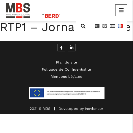
MBS
Modular Bridge Solutions
RTP1 – Jornal da Noite
Skip
to
content
Plan du site
Politique de Confidentialité
Mentions Légales
cicap@cicap.pt
www.consumidor.pt
2021 © MBS | Developed by
Inovlancer