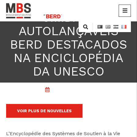
CIMBRES
MBS
Modular Bridge Solutions
Skip
AUTOLANÇÁVEIS
to
content
BERD DESTACADOS
NA ENCICLOPÉDIA
DA UNESCO
26 décembre, 2011
VOIR PLUS DE NOUVELLES
L’Encyclopédie des Systèmes de Soutien à la Vie